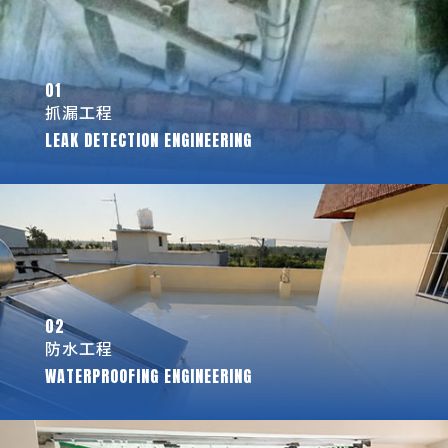
01
抓漏工程
LEAK DETECTION ENGINEERING
02
防水工程
WATERPROOFING ENGINEERING