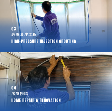
03
高壓灌注工程
HIGH-PRESSURE INJECTION GROUTING
04
房屋修繕
HOME REPAIR & RENOVATION