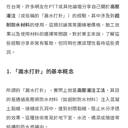
在台灣，許多網友在PTT或其他論壇分享自己關於
高壓
灌注
（或俗稱的「漏水打針」）的經驗，其中涉及到
超
耐防水材料
的使用，這類討論常常圍繞著價格、施工效
果以及使用材料的選擇等問題。對於業主來說，了解這
些經驗分享非常有幫助，但同時也應該理性看待這些資
訊。
1.
「漏水打針」的基本概念
所謂的「漏水打針」，實際上就是
高壓灌注工法
，其目
的是通過高壓將防水材料（如超耐防水材料）注入混凝
土裂縫、接縫或孔洞中，達到封閉裂縫、阻止水分滲透
的效果。這種技術常見於地下室、水池、橋梁或隧道等
結構的防水修補中。